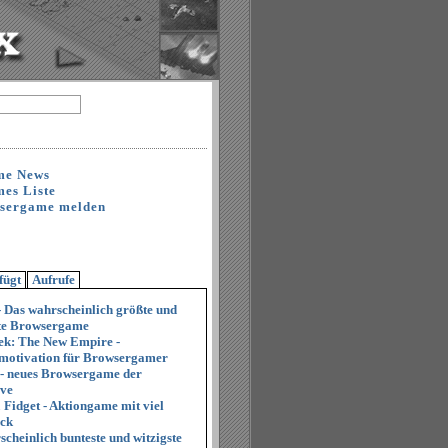
me News
es Liste
sergame melden
fügt
Aufrufe
- Das wahrscheinlich größte und
ste Browsergame
ek: The New Empire -
motivation für Browsergamer
 - neues Browsergame der
ive
 Fidget - Aktiongame mit viel
ck
cheinlich bunteste und witzigste