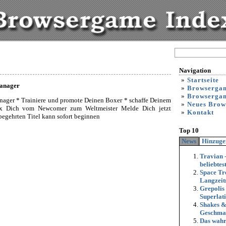
Navigation
»
Startseite
anager
»
Browserga
»
Browsergam
er * Trainiere und promote Deinen Boxer * schaffe Deinem
»
Neues Brow
ox Dich vom Newcomer zum Weltmeister Melde Dich jetzt
»
Kontakt
begehrten Titel kann sofort beginnen
Top 10
News
Hinzuge
Travian 
beliebte
Space Tr
Langzeit
Grepolis
Superlat
Shakes &
Geschma
Das wahrs