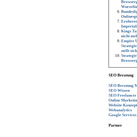
Browserg
Wurzeli
Bundesli
Onlinespi
Eroberer
Imperial
Kings Tal
nicht me
Empire Un
Strategi
stellt sic
Strategi
Browserg
SEO Beratung
SEO Beratung 
SEO Wissen
SEO Freelancer
Online Market
Website Konzept
Webanalytics
Google Services
Partner