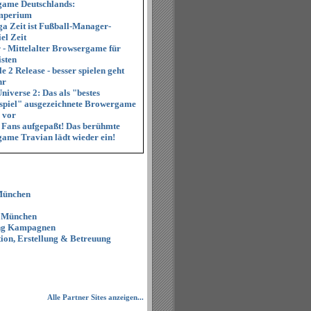
ame Deutschlands:
mperium
ga Zeit ist Fußball-Manager-
el Zeit
 - Mittelalter Browsergame für
isten
e 2 Release - besser spielen geht
hr
iverse 2: Das als "bestes
espiel" ausgezeichnete Browergame
h vor
e Fans aufgepaßt! Das berühmte
ame Travian lädt wieder ein!
München
 München
ing Kampagnen
ion, Erstellung & Betreuung
Alle Partner Sites anzeigen...